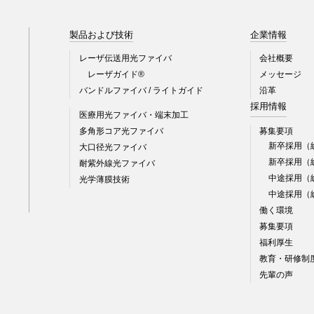
製品および技術
企業情報
レーザ伝送用光ファイバ
会社概要
レーザガイド®
メッセージ
バンドルファイバ / ライトガイド
沿革
採用情報
医療用光ファイバ・端末加工
多角形コア光ファイバ
募集要項
新卒採用（
大口径光ファイバ
新卒採用（
耐紫外線光ファイバ
中途採用（
光学薄膜技術
中途採用（
働く環境
募集要項
福利厚生
教育・研修制
先輩の声