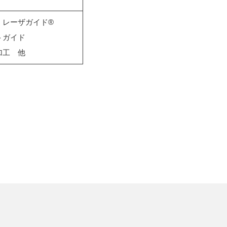
 レーザガイド®
トガイド
加工 他
。